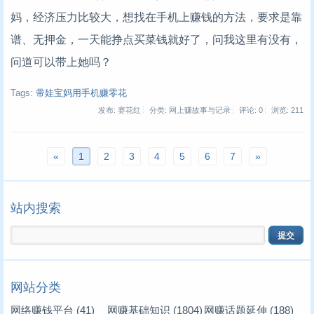
妈，经济压力比较大，想找在手机上赚钱的方法，要求是靠
谱、无押金，一天能挣点买菜钱就好了，问我这里有没有，
问道可以带上她吗？
Tags:
带娃宝妈用手机赚零花
发布: 赛花红
分类: 网上赚故事与记录
评论: 0
浏览:
211
«
1
2
3
4
5
6
7
»
站内搜索
网站分类
网络赚钱平台
(41)
网赚基础知识
(1804)
网赚话题延伸
(188)