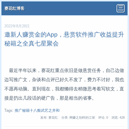
赛花红博客
2022年8月28日
邀新人赚赏金的App，悬赏软件推广收益提升
秘籍之全真七星聚会
最近半年以来，赛花红重点依旧是做悬赏任务，自己边做
边写推广文，杂谈和点评已好久不发了，费力不讨好，我也
不愿再动脑。直到现在，我都懒得去稍微思考着写软文，直
接是扔出几段话的硬广告，那是相当的省事。
Tags:
推广秘籍十八般武艺之并和
发布: 赛花红
分类: 网赚之别样的江湖
评论: 0
浏览:
428