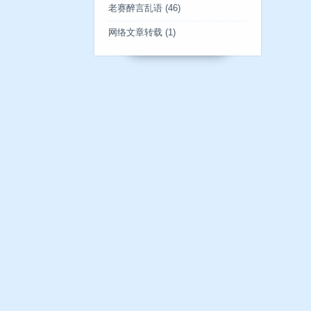
老赛醉言乱语
(46)
网络文章转载
(1)