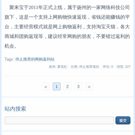
聚来宝于2011年正式上线，属于扬州的一家网络科技公司
旗下，这是一个支持上网购物快速返现，省钱还能赚钱的平
台，主要经营模式就是网上购物返利，支持淘宝天猫，各大
商城和团购返现等，建议经常网购的朋友，不要错过返利的
机会。
Tags:
停止推荐的网购返利站
发布: 赛花红
分类: 停止推荐项目
评论: 0
浏览:
227
«
1
2
3
»
站内搜索